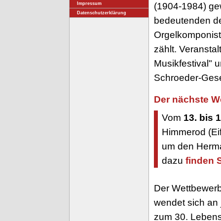
(1904-1984) ge
Impressum
Datenschutzerklärung
bedeutenden d
Orgelkomponist
zählt. Veranstal
Musikfestival" 
Schroeder-Gesel
Der nächste We
Vom
13. bis
Himmerod (Eif
um den Herma
dazu
finden Si
Der Wettbewerb 
wendet sich an 
zum 30. Lebensj