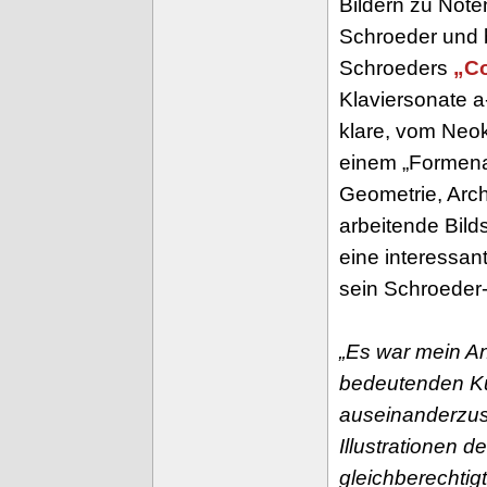
Bildern zu Not
Schroeder und b
Schroeders
„Co
Klaviersonate a
klare, vom Neok
einem „Formena
Geometrie, Arch
arbeitende Bil
eine interessan
sein Schroeder-
„Es war mein An
bedeutenden Kü
auseinanderzus
Illustrationen 
gleichberechtig