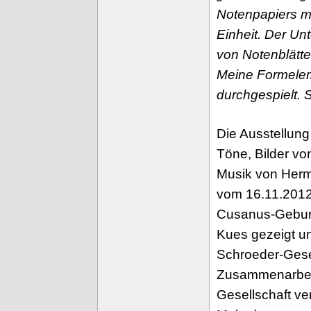
Notenpapiers mi
Einheit. Der Un
von Notenblätter
Meine Formele
durchgespielt. 
Die Ausstellung
Töne, Bilder vo
Musik von Her
vom 16.11.2012
Cusanus-Geburt
Kues gezeigt u
Schroeder-Gesel
Zusammenarbeit
Gesellschaft ver