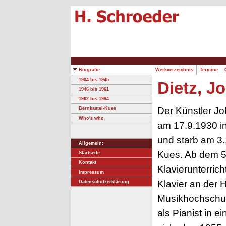
Biografie
Werkverzeichnis
Termine
O
1904 bis 1945
Dietz, J
1946 bis 1961
1962 bis 1984
Der Künstler J
Bernkastel-Kues
Who's who
am 17.9.1930 i
und starb am 3.
Allgemein:
Kues. Ab dem 5.
Startseite
Kontakt
Klavierunterrich
Impressum
Klavier an der
Datenschutzerklärung
Musikhochschul
als Pianist in 